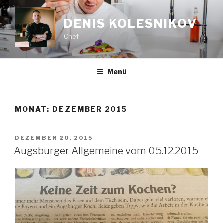
Zum
Inhalt
DENIS KOLESNIKOV
springen
Chef
Menü
MONAT:
DEZEMBER 2015
VERÖFFENTLICHT
DEZEMBER 20, 2015
AM
Augsburger Allgemeine vom 05.12.2015