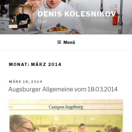
Zum
Inhalt
DENIS KOLESNIKOV
springen
Chef
Menü
MONAT:
MÄRZ 2014
VERÖFFENTLICHT
MÄRZ 18, 2014
AM
Augsburger Allgemeine vom 18.03.2014