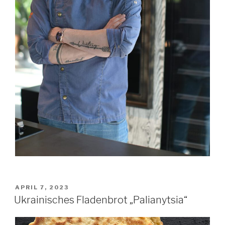
VERÖFFENTLICHT
APRIL 7, 2023
AM
Ukrainisches Fladenbrot „Palianytsia“